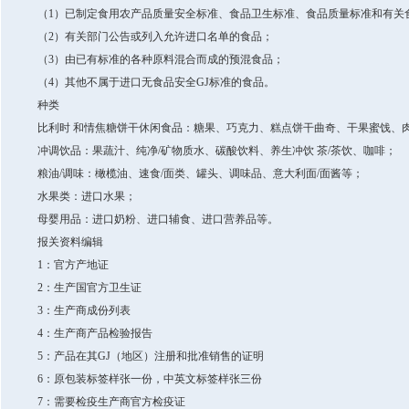
（1）已制定食用农产品质量安全标准、食品卫生标准、食品质量标准和有关
（2）有关部门公告或列入允许进口名单的食品；
（3）由已有标准的各种原料混合而成的预混食品；
（4）其他不属于进口无食品安全GJ标准的食品。
种类
比利时 和情焦糖饼干休闲食品：糖果、巧克力、糕点饼干曲奇、干果蜜饯、
冲调饮品：果蔬汁、纯净/矿物质水、碳酸饮料、养生冲饮 茶/茶饮、咖啡；
粮油/调味：橄榄油、速食/面类、罐头、调味品、意大利面/面酱等；
水果类：进口水果；
母婴用品：进口奶粉、进口辅食、进口营养品等。
报关资料编辑
1：官方产地证
2：生产国官方卫生证
3：生产商成份列表
4：生产商产品检验报告
5：产品在其GJ（地区）注册和批准销售的证明
6：原包装标签样张一份，中英文标签样张三份
7：需要检疫生产商官方检疫证