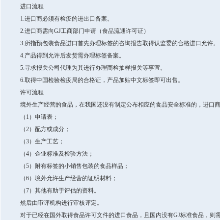
进口流程
1.进口商必须有检疫的进出口备案。
2.进口商需向GJ工商部门申请（食品流通许可证）
3.所指预包装食品进口首先办理标签的咨询报告取得认监委的合格进口允许。
4.产品得到允许后发货需办理标签备案。
5.寻求报关公司代理为其进行办理商检抽样报关等事宜。
6.取得中国检验检疫局的合格证，产品加贴中文标签即可出售。
许可流程
境外生产经营的食品，在我国还没有制定公布相应的食品安全标准的，进口
（1）申请表；
（2）配方或成分；
（3）生产工艺；
（4）企业标准及检验方法；
（5）附有标签的小销售包装的食品样品；
（6）境外允许生产经营的证明材料；
（7）其他有助于评估的资料。
然后由审评机构进行审核评定。
对于已经在国外取得食品许可文件的进口食品，且国内没有GJ标准食品，则